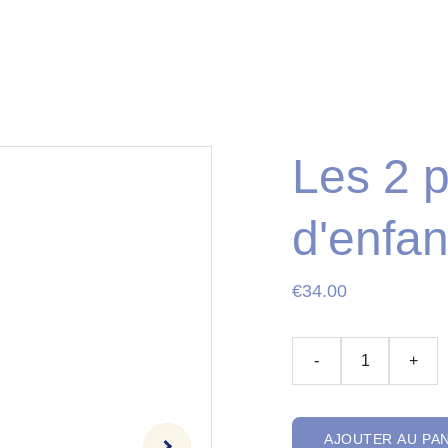
Les 2 p
d'enfan
€34.00
-
+
AJOUTER AU PA