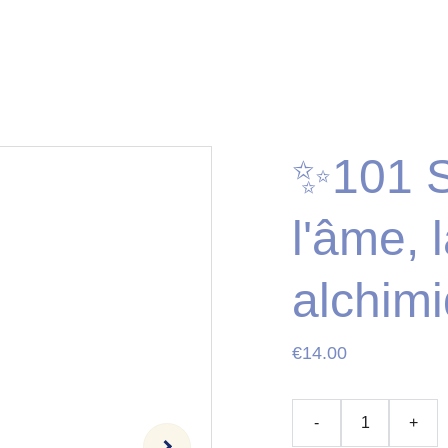
✨101 S
l'âme, 
alchim
€14.00
-
+