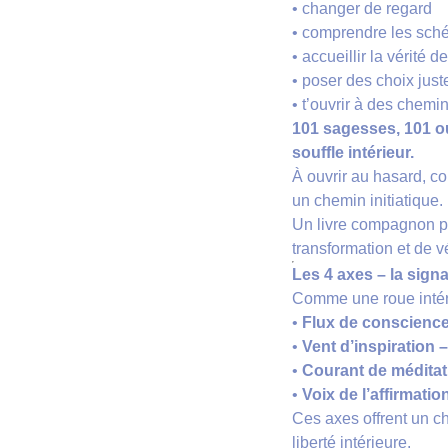
• changer de regard
• comprendre les sc
• accueillir la vérité 
• poser des choix just
• t’ouvrir à des chemin
101 sagesses, 101 o
souffle intérieur.
À ouvrir au hasard, 
un chemin initiatique.
Un livre compagnon po
transformation et de vé
Les 4 axes – la sign
Comme une roue intéri
•
Flux de conscienc
•
Vent d’inspiration –
•
Courant de méditat
•
Voix de l’affirmatio
Ces axes offrent un ch
liberté intérieure.