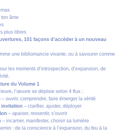
hémas
de ton âme
es
s plus libres
uvertures, 101 façons d’accéder à un nouveau
comme une bibliomancie vivante, ou à savourer comme
ur les moments d’introspection, d’expansion, de
rité.
ature du Volume 1
eure, l’œuvre se déploie selon 4 flux :
e
– ouvrir, comprendre, faire émerger la vérité
 invitation
– clarifier, ajuster, déployer
ion
– apaiser, ressentir, s’ouvrir
n
– incarner, manifester, choisir sa lumière
emin : de la conscience à l’expansion, du feu à la