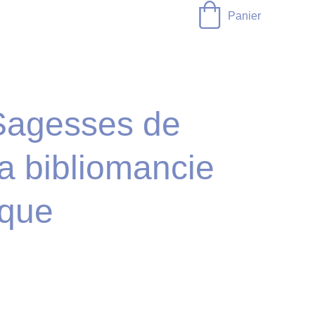
Panier
agesses de
la bibliomancie
ique